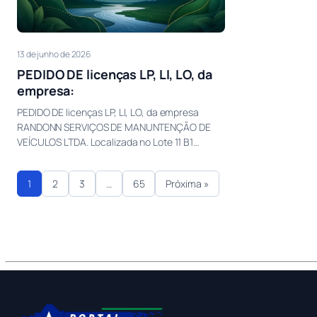
13 de junho de 2026
PEDIDO DE licenças LP, LI, LO, da
empresa:
PEDIDO DE licenças LP, LI, LO, da empresa
RANDONN SERVIÇOS DE MANUNTENÇÃO DE
VEÍCULOS LTDA. Localizada no Lote 11 B1…
1
2
3
…
65
Próxima »