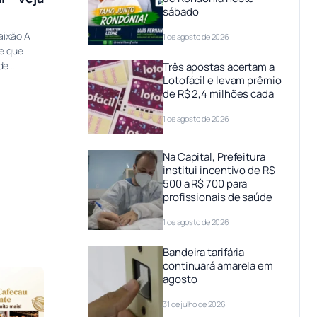
sábado
aixão A
1 de agosto de 2026
de que
de…
Três apostas acertam a
Lotofácil e levam prêmio
de R$ 2,4 milhões cada
1 de agosto de 2026
Na Capital, Prefeitura
institui incentivo de R$
500 a R$ 700 para
profissionais de saúde
1 de agosto de 2026
Bandeira tarifária
continuará amarela em
agosto
31 de julho de 2026