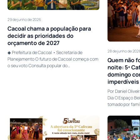
29 de junho de 2026
Cacoal chama a população para
decidir as prioridades do
orçamento de 2027
28 de junho de 202
◆ Prefeitura de Cacoal • Secretaria de
Planejamento O futuro de Cacoal começa com
Quem não fo
o seu voto Consulta popular do…
noite: 5ª C
domingo co
imperdíveis
Por Daniel Olive
Dia O Espaço Bei
tomado por famíl