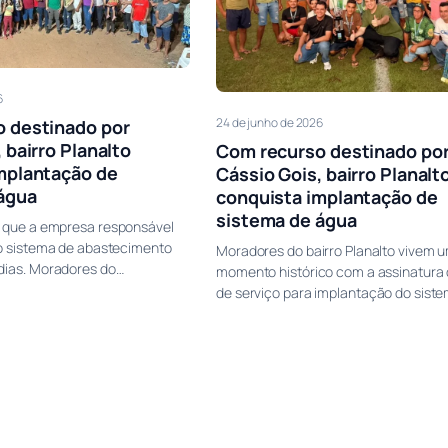
6
24 de junho de 2026
 destinado por
 bairro Planalto
Com recurso destinado po
mplantação de
Cássio Gois, bairro Planalt
água
conquista implantação de
sistema de água
e que a empresa responsável
do sistema de abastecimento
Moradores do bairro Planalto vivem 
dias. Moradores do…
momento histórico com a assinatura
de serviço para implantação do sist