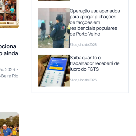
Operação usa apenados
para apagar pichações
de facções em
residenciais populares
de Porto Velho
31 de julho de 2026
ociona
o ainda
Saiba quanto o
trabalhador receberá de
lucro do FGTS
cau 2026 •
Beira Rio
31 de julho de 2026