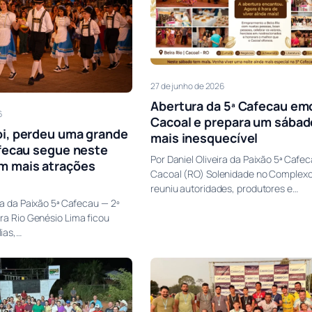
27 de junho de 2026
Abertura da 5ª Cafecau em
6
Cacoal e prepara um sábad
i, perdeu uma grande
mais inesquecível
afecau segue neste
Por Daniel Oliveira da Paixão 5ª Cafe
m mais atrações
Cacoal (RO) Solenidade no Complexo 
reuniu autoridades, produtores e…
ira da Paixão 5ª Cafecau — 2º
ra Rio Genésio Lima ficou
ias,…