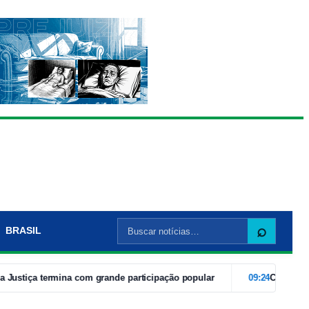
Buscar
⌕
BRASIL
por:
iça termina com grande participação popular
09:24
Com caravanas 