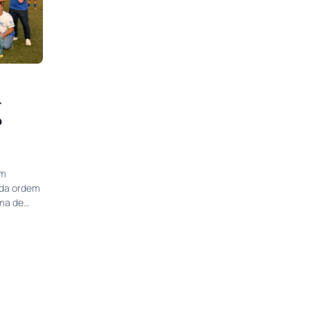
r
o
um
 da ordem
ema de…