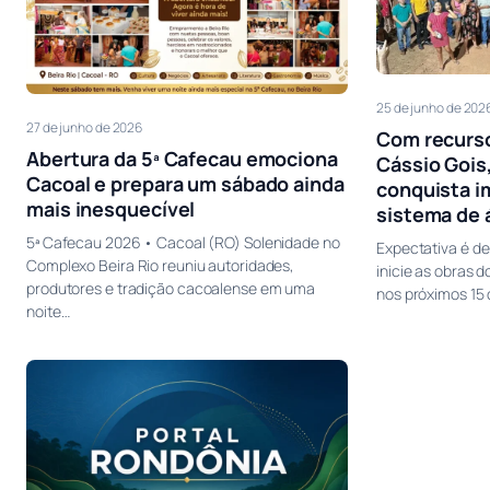
25 de junho de 202
27 de junho de 2026
Com recurso
Abertura da 5ª Cafecau emociona
Cássio Gois,
Cacoal e prepara um sábado ainda
conquista i
mais inesquecível
sistema de 
5ª Cafecau 2026 • Cacoal (RO) Solenidade no
Expectativa é d
Complexo Beira Rio reuniu autoridades,
inicie as obras 
produtores e tradição cacoalense em uma
nos próximos 15 
noite…