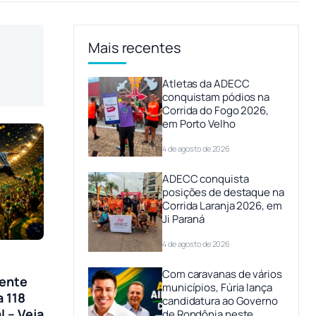
Mais recentes
Atletas da ADECC
conquistam pódios na
Corrida do Fogo 2026,
em Porto Velho
4 de agosto de 2026
ADECC conquista
posições de destaque na
Corrida Laranja 2026, em
Ji Paraná
4 de agosto de 2026
Com caravanas de vários
sente
municípios, Fúria lança
a 118
candidatura ao Governo
l – Veja
de Rondônia neste