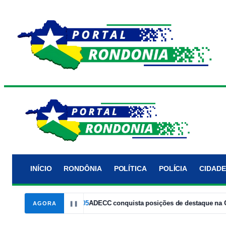
INÍCIO
RONDÔNIA
POLÍTICA
POLÍCIA
CIDADE
rto Velho
14:05
ADECC conquista posições de destaque na Corrida
AGORA
❚❚