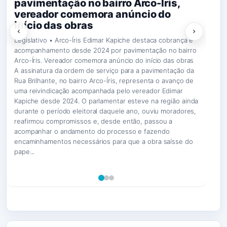
pavimentação no bairro Arco-Íris,
vereador comemora anúncio do
início das obras
Legislativo • Arco-Íris Edimar Kapiche destaca cobrança e
acompanhamento desde 2024 por pavimentação no bairro
Arco-Íris. Vereador comemora anúncio do início das obras
A assinatura da ordem de serviço para a pavimentação da
Rua Brilhante, no bairro Arco-Íris, representa o avanço de
uma reivindicação acompanhada pelo vereador Edimar
Kapiche desde 2024. O parlamentar esteve na região ainda
durante o período eleitoral daquele ano, ouviu moradores,
reafirmou compromissos e, desde então, passou a
acompanhar o andamento do processo e fazendo
encaminhamentos necessários para que a obra saísse do
pape...
Operação usa apenados para apagar pichações de
Confúcio Moura desiste de disputar reeleição ao Senado e
facções em residenciais populares de Porto Velho
Homem que atacou cachorro com roçadeira é condenado
comunica decisão ao MDB de Rondônia
Prefeito reage a protesto, cita impacto de R$ 8 milhões e
por maus-tratos em RO
anuncia valorização de servidores da Educação