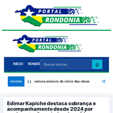
Buscar
⌕
INÍCIO
RONDÔNIA
POLÍTICA
POLÍCIA
CIDADES
EC
por:
 vereador comemora anúncio do início das obras
19:26
Atletas da
AGORA
❚❚
Edimar Kapiche destaca cobrança e
acompanhamento desde 2024 por