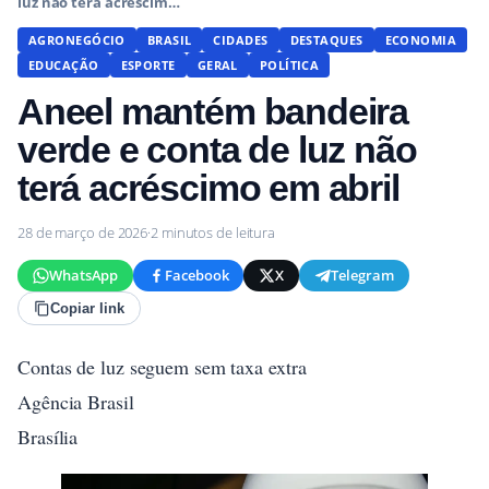
luz não terá acréscim…
AGRONEGÓCIO
BRASIL
CIDADES
DESTAQUES
ECONOMIA
EDUCAÇÃO
ESPORTE
GERAL
POLÍTICA
Aneel mantém bandeira
verde e conta de luz não
terá acréscimo em abril
28 de março de 2026
·
2 minutos de leitura
WhatsApp
Facebook
X
Telegram
Copiar link
Contas de luz seguem sem taxa extra
Agência Brasil
Brasília