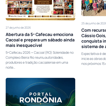
25 de junho de 202
27 de junho de 2026
Com recurso
Abertura da 5ª Cafecau emociona
Cássio Gois,
Cacoal e prepara um sábado ainda
conquista i
mais inesquecível
sistema de 
5ª Cafecau 2026 • Cacoal (RO) Solenidade no
Expectativa é d
Complexo Beira Rio reuniu autoridades,
inicie as obras 
produtores e tradição cacoalense em uma
nos próximos 15 
noite…