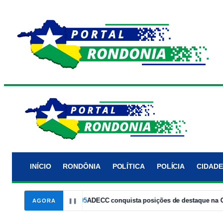
INÍCIO
RONDÔNIA
POLÍTICA
POLÍCIA
CIDADE
rto Velho
14:05
ADECC conquista posições de destaque na Corrida
AGORA
❚❚