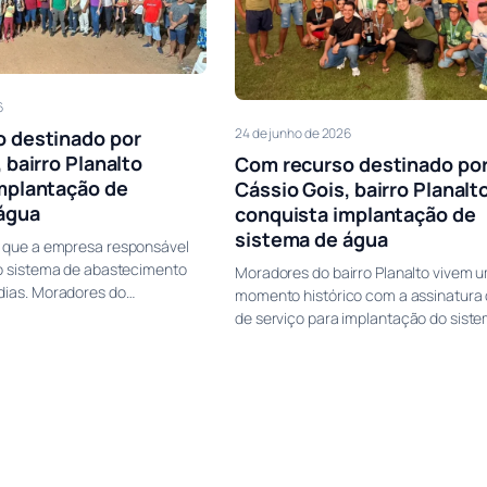
6
24 de junho de 2026
 destinado por
 bairro Planalto
Com recurso destinado po
mplantação de
Cássio Gois, bairro Planalt
água
conquista implantação de
sistema de água
e que a empresa responsável
do sistema de abastecimento
Moradores do bairro Planalto vivem 
dias. Moradores do…
momento histórico com a assinatura
de serviço para implantação do sist