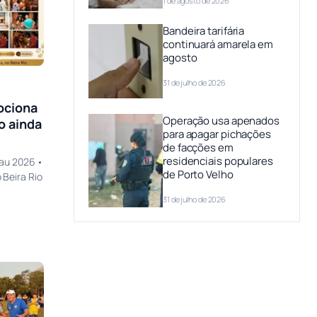
1 de agosto de 2026
Bandeira tarifária
continuará amarela em
agosto
31 de julho de 2026
ociona
Operação usa apenados
o ainda
para apagar pichações
de facções em
residenciais populares
cau 2026 •
de Porto Velho
Beira Rio
31 de julho de 2026