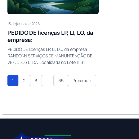
13 de junho de 2026
PEDIDO DE licenças LP, LI, LO, da
empresa:
PEDIDO DE licenças LP, LI, LO, da empresa
RANDONN SERVIÇOS DE MANUNTENÇÃO DE
VEÍCULOS LTDA. Localizada no Lote 11 B1…
1
2
3
…
65
Próxima »