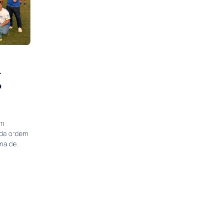
r
o
um
 da ordem
ema de…