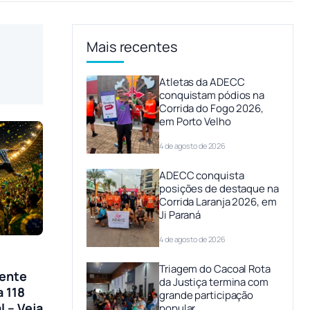
Mais recentes
Atletas da ADECC
conquistam pódios na
Corrida do Fogo 2026,
em Porto Velho
4 de agosto de 2026
ADECC conquista
posições de destaque na
Corrida Laranja 2026, em
Ji Paraná
4 de agosto de 2026
Triagem do Cacoal Rota
sente
da Justiça termina com
a 118
grande participação
l – Veja
popular