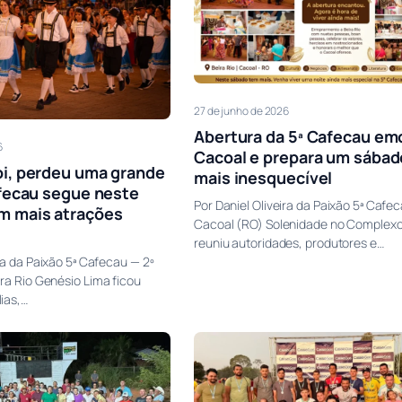
27 de junho de 2026
Abertura da 5ª Cafecau em
6
Cacoal e prepara um sábad
i, perdeu uma grande
mais inesquecível
afecau segue neste
Por Daniel Oliveira da Paixão 5ª Cafe
m mais atrações
Cacoal (RO) Solenidade no Complexo 
reuniu autoridades, produtores e…
ira da Paixão 5ª Cafecau — 2º
ra Rio Genésio Lima ficou
ias,…