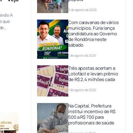
2 de agosto de 2026
aixão A
de que
Com caravanas de vários
de…
municípios, Fúria lança
candidatura ao Governo
de Rondônia neste
sábado
1 de agosto de 2026
Três apostas acertam a
Lotofácil e levam prêmio
de R$ 2,4 milhões cada
1 de agosto de 2026
Na Capital, Prefeitura
institui incentivo de R$
500 a R$ 700 para
profissionais de saúde