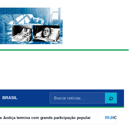
Buscar
⌕
BRASIL
por:
iça termina com grande participação popular
09:24
Com caravanas 