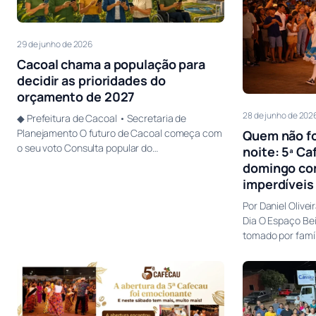
29 de junho de 2026
Cacoal chama a população para
decidir as prioridades do
orçamento de 2027
28 de junho de 202
◆ Prefeitura de Cacoal • Secretaria de
Planejamento O futuro de Cacoal começa com
Quem não fo
o seu voto Consulta popular do…
noite: 5ª C
domingo co
imperdíveis
Por Daniel Olive
Dia O Espaço Bei
tomado por famíl