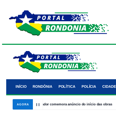
INÍCIO
RONDÔNIA
POLÍTICA
POLÍCIA
CIDADE
o Arco-Íris, vereador comemora anúncio do início das obras
19:
AGORA
❚❚