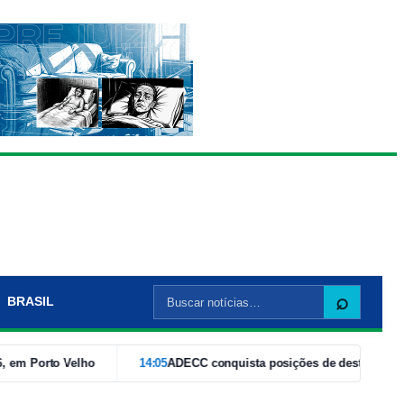
Buscar
⌕
BRASIL
por:
to Velho
14:05
ADECC conquista posições de destaque na Corrida 