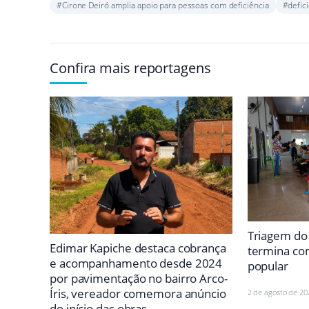
#Cirone Deiró amplia apoio para pessoas com deficiência
#defici
Confira mais reportagens
Triagem do 
Edimar Kapiche destaca cobrança
termina co
e acompanhamento desde 2024
popular
por pavimentação no bairro Arco-
Íris, vereador comemora anúncio
2 de agosto de 20
do início das obras