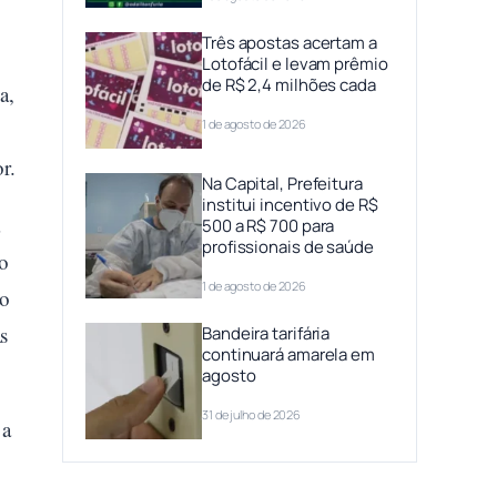
Três apostas acertam a
Lotofácil e levam prêmio
de R$ 2,4 milhões cada
a,
1 de agosto de 2026
r.
Na Capital, Prefeitura
institui incentivo de R$
a
500 a R$ 700 para
profissionais de saúde
ão
1 de agosto de 2026
 o
s
Bandeira tarifária
continuará amarela em
agosto
31 de julho de 2026
 a