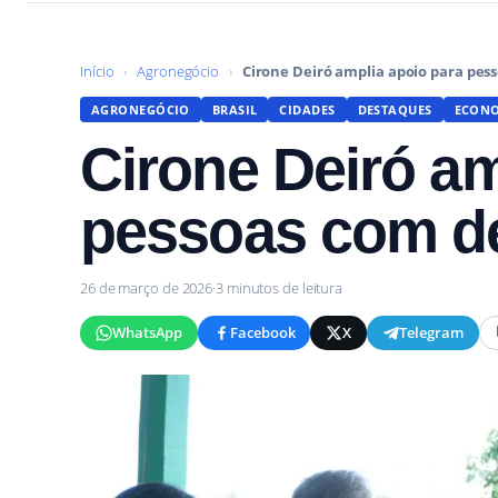
Início
›
Agronegócio
›
Cirone Deiró amplia apoio para pes
AGRONEGÓCIO
BRASIL
CIDADES
DESTAQUES
ECON
Cirone Deiró am
pessoas com de
26 de março de 2026
·
3 minutos de leitura
WhatsApp
Facebook
X
Telegram