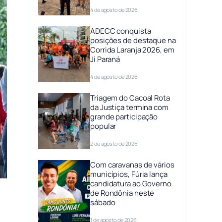
4 de agosto de 2026
ADECC conquista
posições de destaque na
Corrida Laranja 2026, em
Ji Paraná
4 de agosto de 2026
Triagem do Cacoal Rota
da Justiça termina com
grande participação
popular
2 de agosto de 2026
Com caravanas de vários
municípios, Fúria lança
candidatura ao Governo
de Rondônia neste
sábado
1 de agosto de 2026