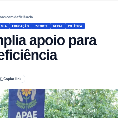
soas com deficiência
OMIA
EDUCAÇÃO
ESPORTE
GERAL
POLÍTICA
plia apoio para
ficiência
Copiar link