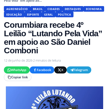
Pela Vida” em apoio ao…
AGRONEGÓCIO
BRASIL
CIDADES
DESTAQUES
ECONOMIA
EDUCAÇÃO
ESPORTE
GERAL
POLÍTICA
Corumbiara recebe 4º
Leilão “Lutando Pela Vida”
em apoio ao São Daniel
Comboni
12 de junho de 2026
·
2 minutos de leitura
WhatsApp
Facebook
X
Telegram
Copiar link