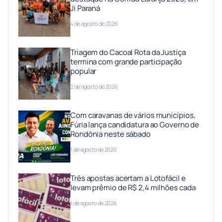
Ji Paraná
4 de agosto de 2026
Triagem do Cacoal Rota da Justiça
termina com grande participação
popular
2 de agosto de 2026
Com caravanas de vários municípios,
Fúria lança candidatura ao Governo de
Rondônia neste sábado
1 de agosto de 2026
Três apostas acertam a Lotofácil e
levam prêmio de R$ 2,4 milhões cada
1 de agosto de 2026