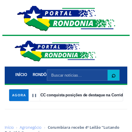
Buscar
⌕
INÍCIO
RONDÔNIA
POLÍTICA
POLÍCIA
CIDADES
EC
por:
14:05
ADECC conquista posições de destaque na Corrida Laranja 20
AGORA
❚❚
Início
›
Agronegócio
›
Corumbiara recebe 4º Leilão “Lutando