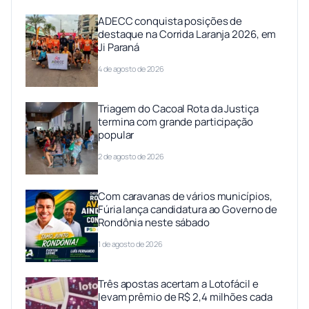
ADECC conquista posições de
destaque na Corrida Laranja 2026, em
Ji Paraná
4 de agosto de 2026
Triagem do Cacoal Rota da Justiça
termina com grande participação
popular
2 de agosto de 2026
Com caravanas de vários municípios,
Fúria lança candidatura ao Governo de
Rondônia neste sábado
1 de agosto de 2026
Três apostas acertam a Lotofácil e
levam prêmio de R$ 2,4 milhões cada