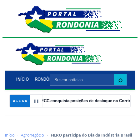
Buscar
⌕
INÍCIO
RONDÔNIA
POLÍTICA
POLÍCIA
CIDADES
EC
por:
o
14:05
ADECC conquista posições de destaque na Corrida Laranja
AGORA
❚❚
Início
›
Agronegócio
›
FIERO participa do Dia da Indústria Brasil