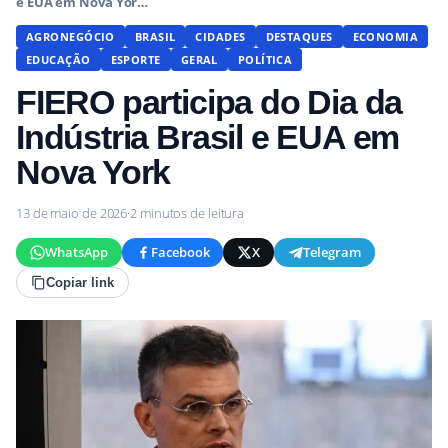
e EUA em Nova Yor…
AGRONEGÓCIO
BRASIL
CIDADES
DESTAQUES
ECONOMIA
EDUCAÇÃO
ESPORTE
GERAL
POLÍTICA
FIERO participa do Dia da
Indústria Brasil e EUA em
Nova York
13 de maio de 2026
·
2 minutos de leitura
WhatsApp
Facebook
X
Telegram
Copiar link