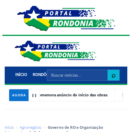
Buscar
⌕
INÍCIO
RONDÔNIA
POLÍTICA
POLÍCIA
CIDADES
EC
por:
is, vereador comemora anúncio do início das obras
19:26
Atletas
AGORA
❚❚
Início
›
Agronegócio
›
Governo de RO e Organização