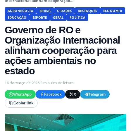
Internacional alinham cooperação…
AGRONEGÓCIO
BRASIL
CIDADES
DESTAQUES
ECONOMIA
EDUCAÇÃO
ESPORTE
GERAL
POLÍTICA
Governo de RO e
Organização Internacional
alinham cooperação para
ações ambientais no
estado
16 de março de 2026
·
3 minutos de leitura
WhatsApp
Facebook
X
Telegram
Copiar link