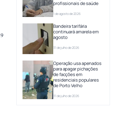
profissionais de saúde
1 de agosto de 2026
Bandeira tarifária
continuará amarela em
29
agosto
31 de julho de 2026
Operação usa apenados
para apagar pichações
de facções em
residenciais populares
de Porto Velho
31 de julho de 2026