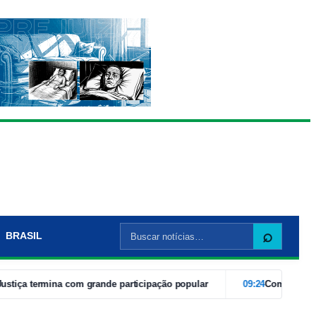
Buscar
⌕
BRASIL
por:
ermina com grande participação popular
09:24
Com caravanas de vá