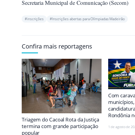
Secretaria Municipal de Comunicação (Secom)
#inscrições
#Inscrições abertas para Olímpiadas Madeirão
Confira mais reportagens
Com carava
municípios,
candidatur
Rondônia n
Triagem do Cacoal Rota da Justiça
termina com grande participação
1 de agosto de 20
popular