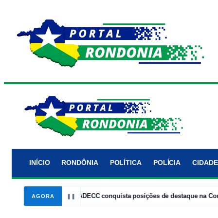
INÍCIO
RONDÔNIA
POLÍTICA
POLÍCIA
CIDADE
elho
14:05
ADECC conquista posições de destaque na Corrida Lara
AGORA
❚❚