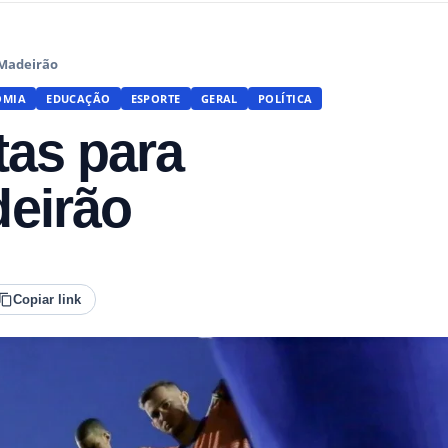
 Madeirão
OMIA
EDUCAÇÃO
ESPORTE
GERAL
POLÍTICA
tas para
eirão
Copiar link