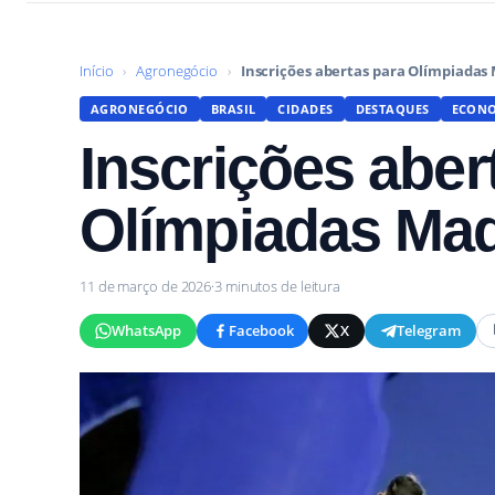
Início
›
Agronegócio
›
Inscrições abertas para Olímpiadas
AGRONEGÓCIO
BRASIL
CIDADES
DESTAQUES
ECON
Inscrições aber
Olímpiadas Mad
11 de março de 2026
·
3 minutos de leitura
WhatsApp
Facebook
X
Telegram