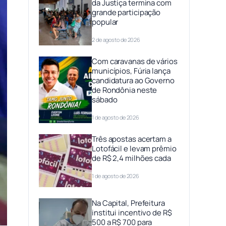
da Justiça termina com
grande participação
popular
2 de agosto de 2026
Com caravanas de vários
municípios, Fúria lança
candidatura ao Governo
de Rondônia neste
sábado
1 de agosto de 2026
Três apostas acertam a
Lotofácil e levam prêmio
de R$ 2,4 milhões cada
1 de agosto de 2026
Na Capital, Prefeitura
institui incentivo de R$
500 a R$ 700 para