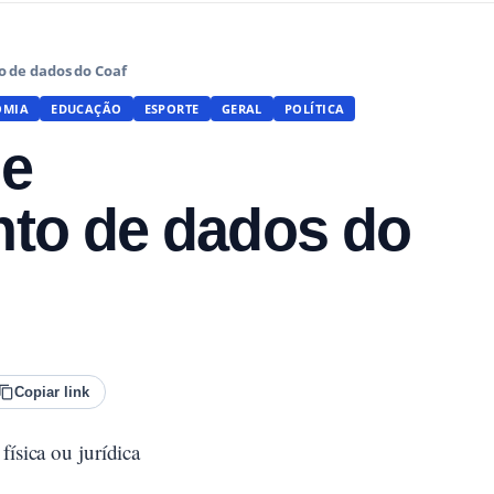
 de dados do Coaf
OMIA
EDUCAÇÃO
ESPORTE
GERAL
POLÍTICA
ge
to de dados do
Copiar link
física ou jurídica