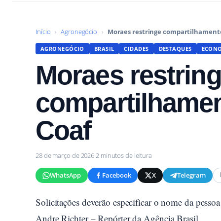
Início
›
Agronegócio
›
Moraes restringe compartilhamento
AGRONEGÓCIO
BRASIL
CIDADES
DESTAQUES
ECON
Moraes restrin
compartilhamen
Coaf
28 de março de 2026
·
2 minutos de leitura
WhatsApp
Facebook
X
Telegram
Solicitações deverão especificar o nome da pessoa 
Andre Richter – Repórter da Agência Brasil