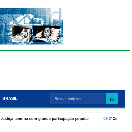
Buscar
⌕
BRASIL
por:
a termina com grande participação popular
09:24
Com caravanas de