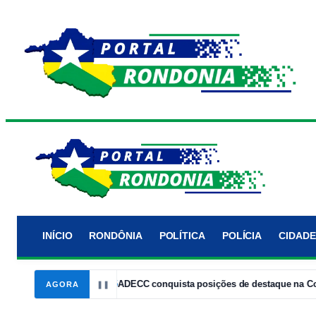
INÍCIO
RONDÔNIA
POLÍTICA
POLÍCIA
CIDADE
o Velho
14:05
ADECC conquista posições de destaque na Corrida L
AGORA
❚❚