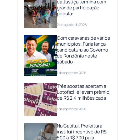
da Justiça termina com
grande participação
popular
2 de agosto de 2026
Com caravanas de vários
municípios, Fúria lança
candidatura ao Governo
de Rondônia neste
sábado
1 de agosto de 2026
Três apostas acertam a
Lotofácil e levam prêmio
de R$ 2,4 milhões cada
1 de agosto de 2026
Na Capital, Prefeitura
institui incentivo de R$
500 a R$ 700 para