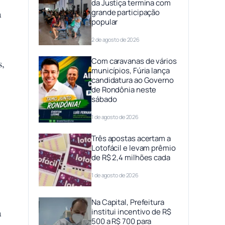
da Justiça termina com
grande participação
a
popular
2 de agosto de 2026
Com caravanas de vários
s,
municípios, Fúria lança
candidatura ao Governo
de Rondônia neste
sábado
1 de agosto de 2026
Três apostas acertam a
Lotofácil e levam prêmio
de R$ 2,4 milhões cada
1 de agosto de 2026
Na Capital, Prefeitura
a
institui incentivo de R$
500 a R$ 700 para