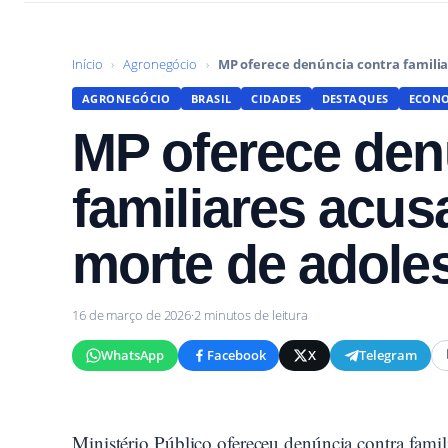
Início
›
Agronegócio
›
MP oferece denúncia contra familia
AGRONEGÓCIO
BRASIL
CIDADES
DESTAQUES
ECON
MP oferece den
familiares acus
morte de adole
16 de março de 2026
·
2 minutos de leitura
WhatsApp
Facebook
X
Telegram
Ministério Público ofereceu denúncia contra famil