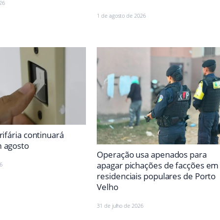
26
1 de agosto de 2026
rifária continuará
 agosto
Operação usa apenados para
apagar pichações de facções em
6
residenciais populares de Porto
Velho
31 de julho de 2026