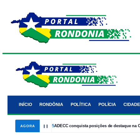
INÍCIO
RONDÔNIA
POLÍTICA
POLÍCIA
CIDADE
orto Velho
14:05
ADECC conquista posições de destaque na Corrid
AGORA
❚❚