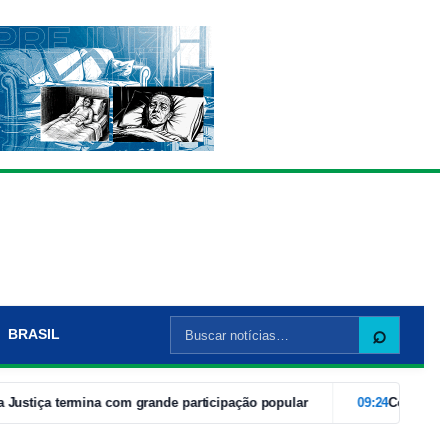
Buscar
⌕
BRASIL
por:
tiça termina com grande participação popular
09:24
Com caravanas