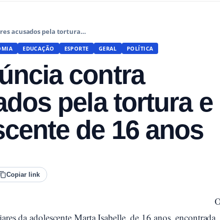
res acusados pela tortura…
OMIA
EDUCAÇÃO
ESPORTE
GERAL
POLÍTICA
úncia contra
ados pela tortura e
scente de 16 anos
Copiar link
iares da adolescente Marta Isabelle, de 16 anos, encontrada