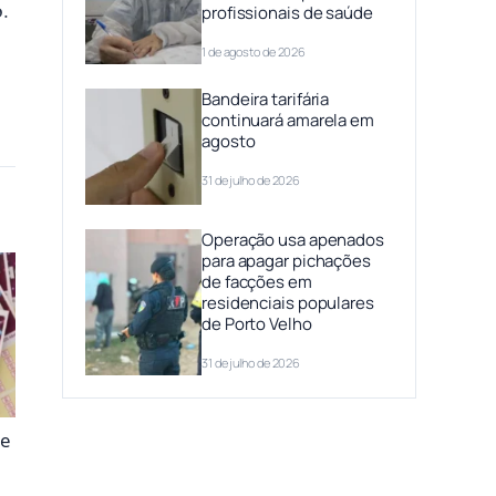
o.
profissionais de saúde
1 de agosto de 2026
Bandeira tarifária
continuará amarela em
agosto
31 de julho de 2026
Operação usa apenados
para apagar pichações
de facções em
residenciais populares
de Porto Velho
31 de julho de 2026
 e