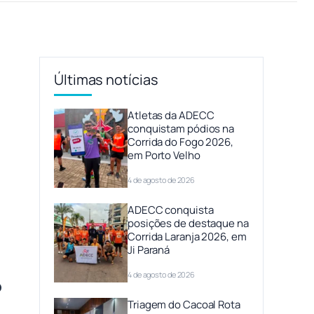
Últimas notícias
Atletas da ADECC
conquistam pódios na
Corrida do Fogo 2026,
em Porto Velho
4 de agosto de 2026
ADECC conquista
posições de destaque na
Corrida Laranja 2026, em
Ji Paraná
4 de agosto de 2026
O
Triagem do Cacoal Rota