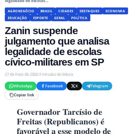
legalidade de escolas…
AGRONEGÓCIO
BRASIL
CIDADES
DESTAQUES
ECONOMIA
EDUCAÇÃO
ESPORTE
GERAL
POLÍTICA
Zanin suspende
julgamento que analisa
legalidade de escolas
cívico-militares em SP
27 de maio de 2026
·
3 minutos de leitura
WhatsApp
Facebook
X
Telegram
Copiar link
Governador Tarcísio de
Freitas (Republicanos) é
favorável a esse modelo de