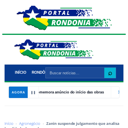
Buscar
⌕
INÍCIO
RONDÔNIA
POLÍTICA
POLÍCIA
CIDADES
EC
por:
ris, vereador comemora anúncio do início das obras
19:26
Atleta
AGORA
❚❚
Início
›
Agronegócio
›
Zanin suspende julgamento que analisa